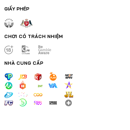
GIẤY PHÉP
CHƠI CÓ TRÁCH NHIỆM
NHÀ CUNG CẤP
Nổ Hũ Thần Tài – Trải Nghiệm Đỉnh Cao Tựa Game Đổi Thưởng
29/12/2024