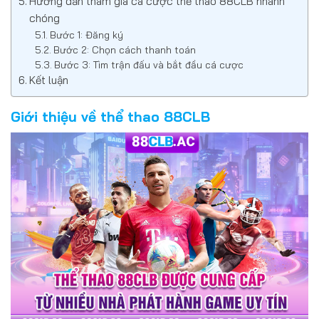
Hướng dẫn tham gia cá cược thể thao 88CLB nhanh
chóng
Bước 1: Đăng ký
Bước 2: Chọn cách thanh toán
Bước 3: Tìm trận đấu và bắt đầu cá cược
Kết luận
Giới thiệu về thể thao 88CLB