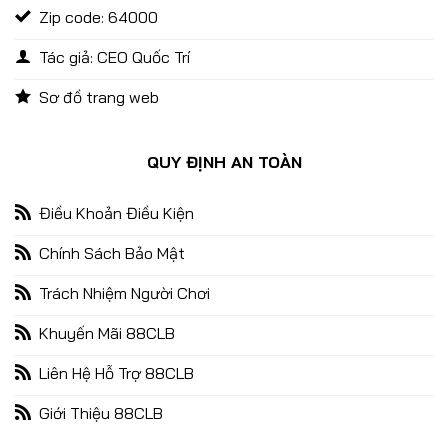
Zip code: 64000
Tác giả: CEO Quốc Trí
Sơ đồ trang web
Game Nổ Hũ Quốc Tế 88CLB – Kho Game Săn Thưởng Hot
Nhất 2025
09/01/2025
QUY ĐỊNH AN TOÀN
Điều Khoản Điều Kiện
Chính Sách Bảo Mật
Trách Nhiệm Người Chơi
Khuyến Mãi 88CLB
Liên Hệ Hỗ Trợ 88CLB
Giới Thiệu 88CLB
Nổ Hũ Đổi Thưởng – Bùng Nổ Cùng Chiến Thắng Lớn Đón Tết
29/12/2024