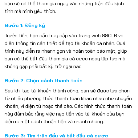
bạn sẽ có thể tham gia ngay vào những trận đấu kịch
tính mà mình yêu thích.
Bước 1: Đăng ký
Trước tiên, bạn cần truy cập vào trang web 88CLB và
điền thông tin cần thiết để tạo tài khoản cá nhân. Quá
trình này diễn ra nhanh gọn và hoàn toàn bảo mật, giúp
bạn có thể bắt đầu tham gia cá cược ngay lập tức mà
không gặp phải bất kỳ trở ngại nào.
Bước 2: Chọn cách thanh toán
Sau khi tạo tài khoản thành công, bạn sẽ được lựa chọn
từ nhiều phương thức thanh toán khác nhau như chuyển
khoản, ví điện tử hoặc thẻ cào. Các hình thức thanh toán
này đảm bảo rằng việc nạp tiền vào tài khoản của bạn
diễn ra một cách thuận tiện và nhanh chóng.
Bước 3: Tìm trận đấu và bắt đầu cá cược